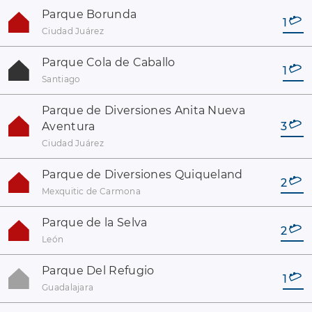
Parque Borunda
1
Ciudad Juárez
Parque Cola de Caballo
1
Santiago
Parque de Diversiones Anita Nueva
Aventura
3
Ciudad Juárez
Parque de Diversiones Quiqueland
2
Mexquitic de Carmona
Parque de la Selva
2
León
Parque Del Refugio
1
Guadalajara