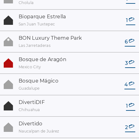
Cholula
Bioparque Estrella
1
San Juan Tuxtepec
BON Luxury Theme Park
6
Las Jarretaderas
Bosque de Aragón
3
Mexico City
Bosque Mágico
4
Guadalupe
DivertiDIF
1
Chihuahua
Divertido
2
Naucalpan de Juárez