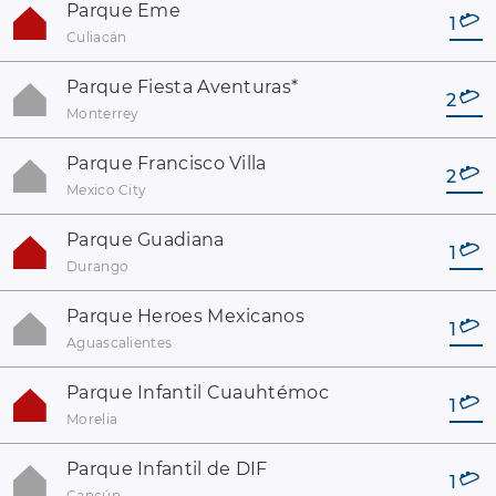
Parque Eme
1
Culiacán
Parque Fiesta Aventuras
*
2
Monterrey
Parque Francisco Villa
2
Mexico City
Parque Guadiana
1
Durango
Parque Heroes Mexicanos
1
Aguascalientes
Parque Infantil Cuauhtémoc
1
Morelia
Parque Infantil de DIF
1
Cancún