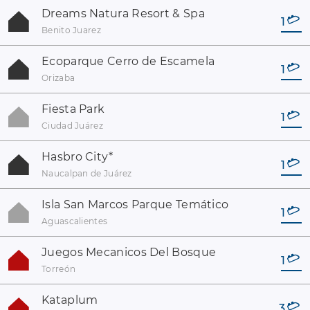
Dreams Natura Resort & Spa
1
Benito Juarez
Ecoparque Cerro de Escamela
1
Orizaba
Fiesta Park
1
Ciudad Juárez
Hasbro City
*
1
Naucalpan de Juárez
Isla San Marcos Parque Temático
1
Aguascalientes
Juegos Mecanicos Del Bosque
1
Torreón
Kataplum
3