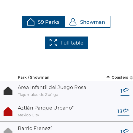
59 Parks
Showman
Full table
Park / Showman
Coasters
Area Infantil del Juego Rosa
1
Tlajomulco de Zúñiga
Aztlán Parque Urbano
*
13
Mexico City
Barrio Frenezí
1