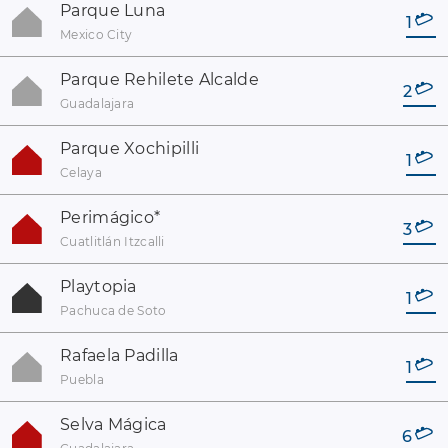
Parque Luna
1
Mexico City
Parque Rehilete Alcalde
2
Guadalajara
Parque Xochipilli
1
Celaya
Perimágico
*
3
Cuatlitlán Itzcalli
Playtopia
1
Pachuca de Soto
Rafaela Padilla
1
Puebla
Selva Mágica
6