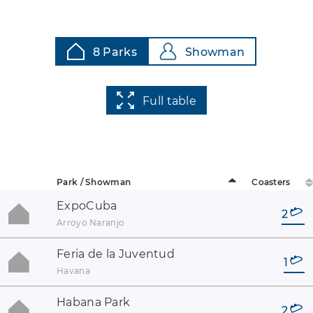
8 Parks
Showman
Full table
Park / Showman
Coasters
ExpoCuba
2
Arroyo Naranjo
Feria de la Juventud
1
Havana
Habana Park
2