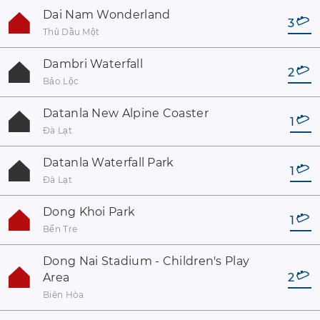
Dai Nam Wonderland
3
Thủ Dầu Một
Dambri Waterfall
2
Bảo Lộc
Datanla New Alpine Coaster
1
Đà Lạt
Datanla Waterfall Park
1
Đà Lạt
Dong Khoi Park
1
Bến Tre
Dong Nai Stadium - Children's Play
Area
2
Biên Hòa