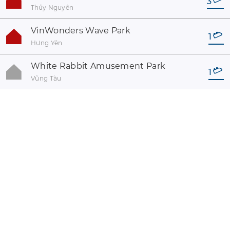
3
Thủy Nguyên
VinWonders Wave Park
1
Hưng Yên
White Rabbit Amusement Park
1
Vũng Tàu
coaster-count.com presented by Volker Sauer and Thomas
Thumann · Some coaster and park names may be registered
trademarks. #catalogue_parks##
Legal information
Withdrawal