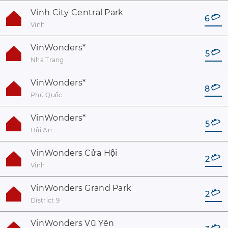
Vinh City Central Park
6
Vinh
VinWonders
*
5
Nha Trang
VinWonders
*
8
Phú Quốc
VinWonders
*
5
Hội An
VinWonders Cửa Hội
2
Vinh
VinWonders Grand Park
2
District 9
VinWonders Vũ Yên