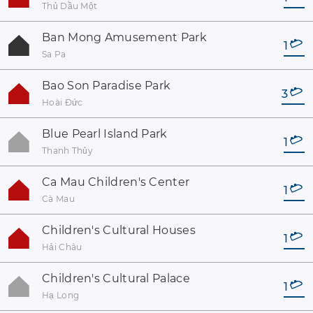
Thủ Dầu Một
Ban Mong Amusement Park
1
Sa Pa
Bao Son Paradise Park
3
Hoài Đức
Blue Pearl Island Park
1
Thanh Thủy
Ca Mau Children's Center
1
Cà Mau
Children's Cultural Houses
1
Hải Châu
Children's Cultural Palace
1
Hạ Long