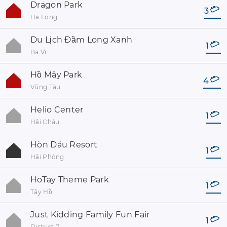
Dragon Park
3
Hạ Long
Du Lịch Đầm Long Xanh
1
Ba Vì
Hồ Mây Park
4
Vũng Tàu
Helio Center
1
Hải Châu
Hòn Dáu Resort
1
Hải Phòng
HoTay Theme Park
1
Tây Hồ
Just Kidding Family Fun Fair
1
District 7