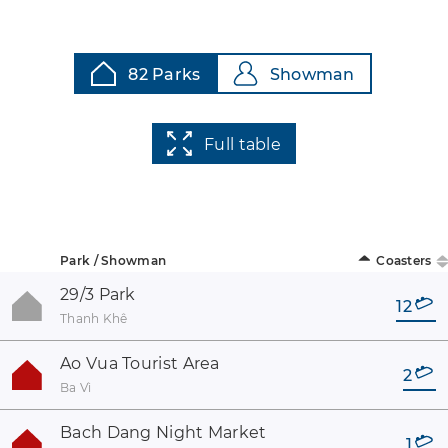
82 Parks
Showman
Full table
Park / Showman
Coasters
29/3 Park
12
Thanh Khê
Ao Vua Tourist Area
2
Ba Vì
Bach Dang Night Market
1