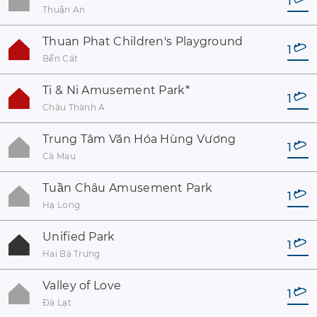
1
Thuận An
Thuan Phat Children's Playground
1
Bến Cát
Ti & Ni Amusement Park
*
1
Châu Thành A
Trung Tâm Văn Hóa Hùng Vương
1
Cà Mau
Tuần Châu Amusement Park
1
Hạ Long
Unified Park
1
Hai Bà Trưng
Valley of Love
1
Đà Lạt